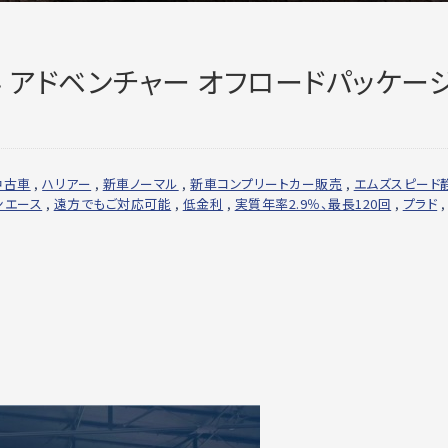
4 アドベンチャー オフロードパッケー
中古車
,
ハリアー
,
新車ノーマル
,
新車コンプリートカー販売
,
エムズスピード
ンエース
,
遠方でもご対応可能
,
低金利
,
実質年率2.9％、最長120回
,
プラド