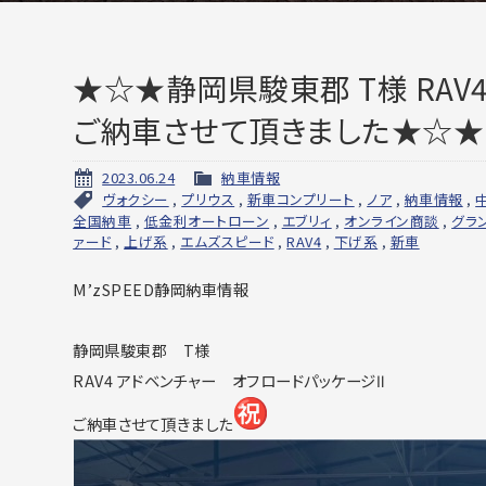
★☆★静岡県駿東郡 T様 RAV
ご納車させて頂きました★☆★
2023.06.24
納車情報
ヴォクシー
,
プリウス
,
新車コンプリート
,
ノア
,
納車情報
,
全国納車
,
低金利オートローン
,
エブリィ
,
オンライン商談
,
グラ
ァード
,
上げ系
,
エムズスピード
,
RAV4
,
下げ系
,
新車
M’zSPEED静岡納車情報
静岡県駿東郡 T様
RAV4 アドベンチャー オフロードパッケージⅡ
ご納車させて頂きました