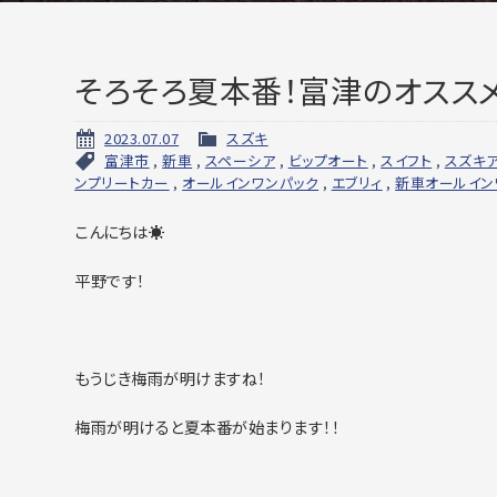
そろそろ夏本番！富津のオススメ
2023.07.07
スズキ
富津市
,
新車
,
スペーシア
,
ビップオート
,
スイフト
,
スズキ
ンプリートカー
,
オールインワンパック
,
エブリィ
,
新車オールイン
こんにちは☀
平野です！
もうじき梅雨が明けますね！
梅雨が明けると夏本番が始まります！！