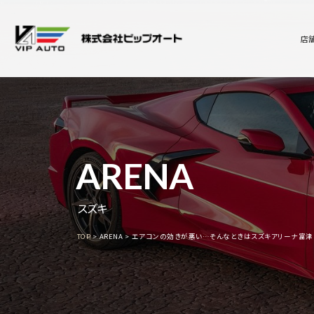
店
ARENA
スズキ
TOP
ARENA
エアコンの効きが悪い…そんなときはスズキアリーナ富津に