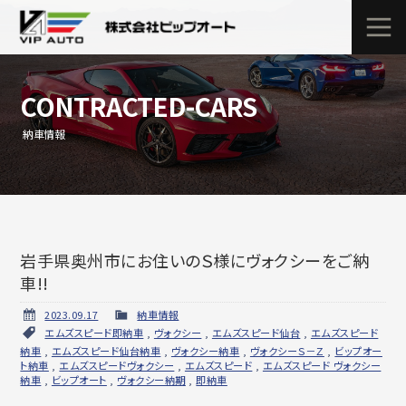
CONTRACTED-CARS
納車情報
岩手県奥州市にお住いのＳ様にヴォクシーをご納
車!!
2023.09.17
納車情報
エムズスピード即納車
,
ヴォクシー
,
エムズスピード仙台
,
エムズスピード
納車
,
エムズスピード仙台納車
,
ヴォクシー納車
,
ヴォクシーＳ－Ｚ
,
ビップオー
ト納車
,
エムズスピードヴォクシー
,
エムズスピード
,
エムズスピード ヴォクシー
納車
,
ビップオート
,
ヴォクシー納期
,
即納車