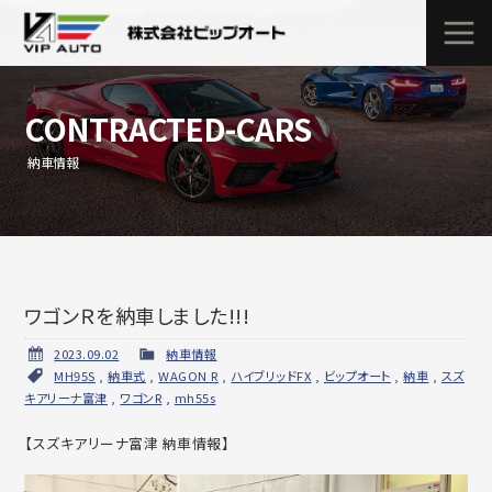
CONTRACTED-CARS
納車情報
ワゴンＲを納車しました!!!
2023.09.02
納車情報
MH95S
,
納車式
,
WAGON R
,
ハイブリッドFX
,
ビップオート
,
納車
,
スズ
キアリーナ富津
,
ワゴンR
,
mh55s
【スズキアリーナ富津 納車情報】