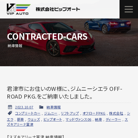
CONTRACTED-CARS
納車情報
君津市にお住いのW様に、ジムニーシエラ OFF-
ROAD PKG.をご納車いたしました。
2023.10.07
納車情報
コンプリートカー
,
ジムニー
,
リフトアップ
,
オフロードPKG
,
株式会社
,
シ
エラ
,
新車
,
ウェッズ
,
ビップオート
,
マッドヴァンス06
,
納車
,
ディーラー
,
ス
ズキアリーナ富津
【スズキアリーナ富津 納車情報】