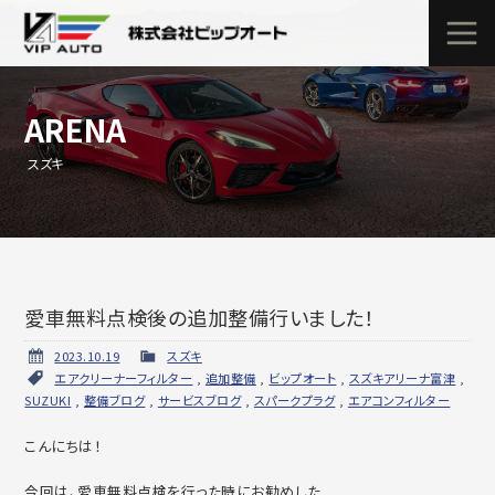
ARENA
スズキ
愛車無料点検後の追加整備行いました！
2023.10.19
スズキ
エアクリーナーフィルター
,
追加整備
,
ビップオート
,
スズキアリーナ富津
,
SUZUKI
,
整備ブログ
,
サービスブログ
,
スパークプラグ
,
エアコンフィルター
こんにちは！
今回は、愛車無料点検を行った時にお勧めした