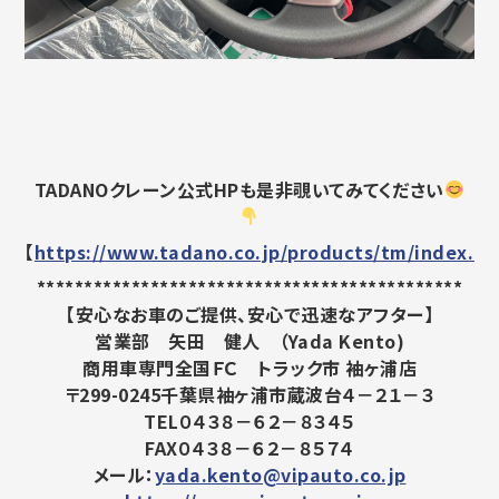
TADANOクレーン公式HPも是非覗いてみてください
【
https://www.tadano.co.jp/products/tm/index.ht
*********************************************
【安心なお車のご提供、安心で迅速なアフター】
営業部 矢田 健人 （Yada Kento)
商用車専門全国ＦＣ トラック市 袖ヶ浦店
〒299-0245千葉県袖ヶ浦市蔵波台４－２１－３
TEL０４３８－６２－８３４５
FAX０４３８－６２－８５７４
メール：
yada.kento@vipauto.co.jp