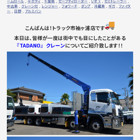
ームロール
,
平ボディ
,
千葉県
,
セーフティローダー
,
いすゞ
,
セミトレーラー
,
中古車
,
クレーン付
,
レンジャー
,
フォワード
,
ダンプ
,
冷蔵車
,
ギガ
,
ファイタ
ー
,
日野
,
アルミバン
こんばんは！トラック市袖ヶ浦店です
本日は、皆様が一度は街中でも目にしたことがある
『TADANO』 クレーン
についてご紹介致します！！