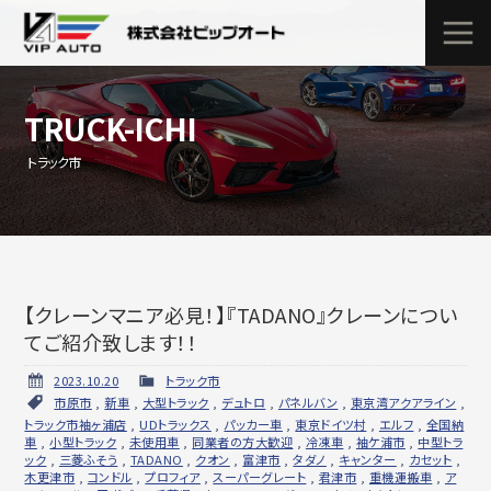
TRUCK-ICHI
トラック市
【クレーンマニア必見！】『TADANO』クレーンについ
てご紹介致します！！
2023.10.20
トラック市
市原市
,
新車
,
大型トラック
,
デュトロ
,
パネルバン
,
東京湾アクアライン
,
トラック市袖ヶ浦店
,
UDトラックス
,
パッカー車
,
東京ドイツ村
,
エルフ
,
全国納
車
,
小型トラック
,
未使用車
,
同業者の方大歓迎
,
冷凍車
,
袖ケ浦市
,
中型トラ
ック
,
三菱ふそう
,
TADANO
,
クオン
,
富津市
,
タダノ
,
キャンター
,
カセット
,
木更津市
,
コンドル
,
プロフィア
,
スーパーグレート
,
君津市
,
重機運搬車
,
ア