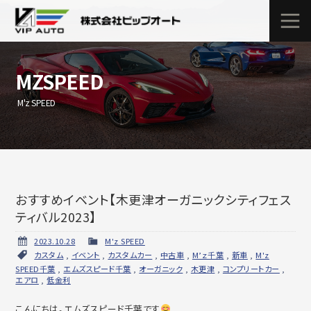
MZSPEED
M'z SPEED
おすすめイベント【木更津オーガニックシティフェス
ティバル2023】
2023.10.28
M'z SPEED
カスタム
,
イベント
,
カスタムカー
,
中古車
,
M’ｚ千葉
,
新車
,
M'z
SPEED千葉
,
エムズスピード千葉
,
オーガニック
,
木更津
,
コンプリートカー
,
エアロ
,
低金利
こんにちは。エムズスピード千葉です