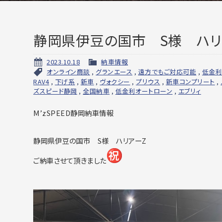
静岡県伊豆の国市 S様 ハリ
2023.10.18
納車情報
オンライン商談
,
グランエース
,
遠方でもご対応可能
,
低金
RAV4
,
下げ系
,
新車
,
ヴォクシー
,
プリウス
,
新車コンプリート
,
ズスピード静岡
,
全国納車
,
低金利オートローン
,
エブリィ
M’zSPEED静岡納車情報
静岡県伊豆の国市 S様 ハリアーZ
ご納車させて頂きました