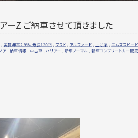
アーZ ご納車させて頂きました
利
,
実質年率2.9％、最長120回
,
プラド
,
アルファード
,
上げ系
,
エムズスピード
ノア
,
納車情報
,
中古車
,
ハリアー
,
新車ノーマル
,
新車コンプリートカー販