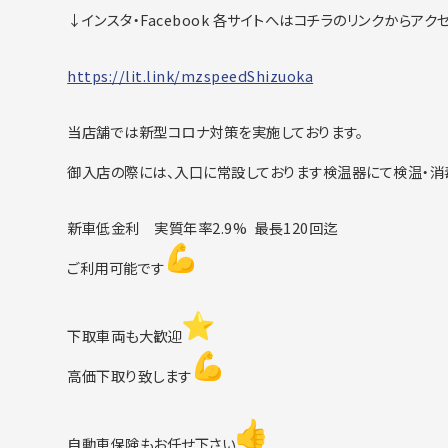
↓インスタ・Facebook 各サイトへはコチラのリンクからアク
https://lit.link/mzspeedShizuo
ka
当店舗では新型コロナ対策を実施しております。
御入店の際には、入口に常設しております検温器にて検温・消
新車低金利 実質年率2.9% 最長120回迄
ご利用可能です
下取車両も大歓迎
高価下取り致します
自動車保険もお任せ下さい