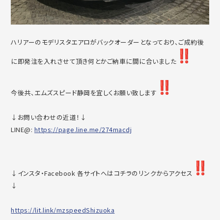
ハリアーのモデリスタエアロがバックオーダーとなっており、ご成
約後
に即発注を入れさせて頂き何とかご納車に間に合いました
今後共、エムズスピード静岡を宜しくお願い致します
↓お問い合わせの近道！↓
LINE@:
https://page.line.me/274macdj
↓インスタ・Facebook 各サイトへはコチラのリンクからアクセス
↓
https://lit.link/mzspeedShizuo
ka