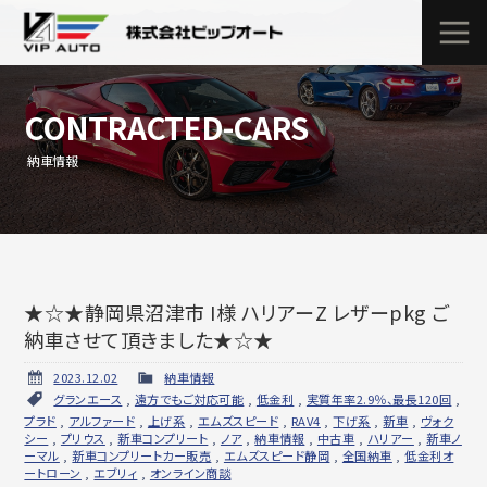
CONTRACTED-CARS
納車情報
★☆★静岡県沼津市 I様 ハリアーZ レザーpkg ご
納車させて頂きました★☆★
2023.12.02
納車情報
グランエース
,
遠方でもご対応可能
,
低金利
,
実質年率2.9％、最長120回
,
プラド
,
アルファード
,
上げ系
,
エムズスピード
,
RAV4
,
下げ系
,
新車
,
ヴォク
シー
,
プリウス
,
新車コンプリート
,
ノア
,
納車情報
,
中古車
,
ハリアー
,
新車ノ
ーマル
,
新車コンプリートカー販売
,
エムズスピード静岡
,
全国納車
,
低金利オ
ートローン
,
エブリィ
,
オンライン商談