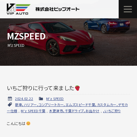
MZSPEED
M'z SPEED
いちご狩りに行って来ました
2024.02.22
M'z SPEED
新車，ハリアー，コンプリートカー，エムズスピード千葉，カスタムカー，デモカ
ー仕様
,
M'z SPEED千葉
,
木更津市，千葉ドライブ，お出かけ
,
，いちご狩り
こんにちは