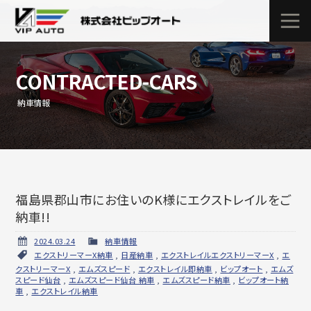
CONTRACTED-CARS
納車情報
福島県郡山市にお住いのK様にエクストレイルをご
納車!!
2024.03.24
納車情報
エクストリーマーX納車
,
日産納車
,
エクストレイルエクストリーマーX
,
エ
クストリーマーX
,
エムズスピード
,
エクストレイル即納車
,
ビップオート
,
エムズ
スピード仙台
,
エムズスピード仙台 納車
,
エムズスピード納車
,
ビップオート納
車
,
エクストレイル納車