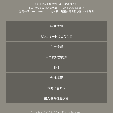
〒299-0245
千葉県袖ヶ浦市蔵波台 4-21-3
TEL : 0438-62-8345(代表)
FAX : 0438-62-8574
営業時間 : 10:00～18:00
定休日 : 毎週火曜日及び第2・3水曜日
店舗情報
ビップオートのこだわり
在庫情報
車の買い方提案
SNS
会社概要
お問い合わせ
個人情報保護方針
Copyright © VIP AUTO All Rights Reserved.