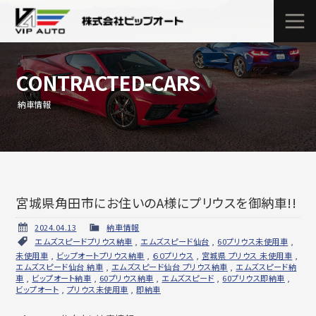
CONTRACTED-CARS
納車情報
宮城県角田市にお住いのA様にプリウスを御納車!!
2024.04.13
納車情報
エムズスピードプリウス納車
,
エムズスピード仙台
,
60プリウス未使用車
,
未使用車
,
ビップオートプリウス納車
,
６０プリウス
,
宮城県 プリウス 未使用車
,
エムズスピード仙台 納車
,
エムズスピード仙台 プリウス納車
,
エムズスピード納
車
,
ビップオート納車
,
60プリウス納車
,
エムズスピード
,
60プリウス即納車
,
ビップオート
,
プリウス未使用車
,
即納車