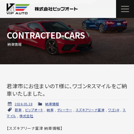
CONTRACTED-CARS
納車情報
君津市にお住まいのT様に、ワゴンRスマイルをご納
車いたしました。
2024.05.18
納車情報
新車
,
ビップオート
,
納車
,
ディーラー
,
スズキアリーナ富津
,
ワゴンR
,
ス
マイル
,
株式会社
【スズキアリーナ富津 納車情報】