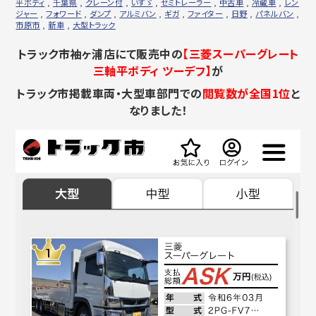
平ボディ
,
千葉県
,
クレーン付
,
いすゞ
,
セミトレーラー
,
中古車
,
冷蔵車
,
レン
ジャー
,
フォワード
,
ダンプ
,
アルミバン
,
ギガ
,
ファイター
,
日野
,
パネルバン
,
市原市
,
新車
,
大型トラック
トラック市袖ヶ浦店にて販売中の
【三菱スーパーグレート
三軸平ボディ ツーデフ】
が
トラック市掲載車両・大型車部門での
閲覧数が全国1位
と
なりました！