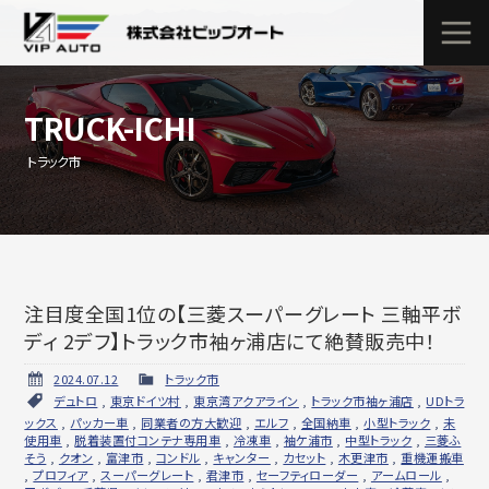
TRUCK-ICHI
トラック市
注目度全国1位の【三菱スーパーグレート 三軸平ボ
ディ 2デフ】トラック市袖ヶ浦店にて絶賛販売中！
2024.07.12
トラック市
デュトロ
,
東京ドイツ村
,
東京湾アクアライン
,
トラック市袖ヶ浦店
,
UDトラ
ックス
,
パッカー車
,
同業者の方大歓迎
,
エルフ
,
全国納車
,
小型トラック
,
未
使用車
,
脱着装置付コンテナ専用車
,
冷凍車
,
袖ケ浦市
,
中型トラック
,
三菱ふ
そう
,
クオン
,
富津市
,
コンドル
,
キャンター
,
カセット
,
木更津市
,
重機運搬車
,
プロフィア
,
スーパーグレート
,
君津市
,
セーフティローダー
,
アームロール
,