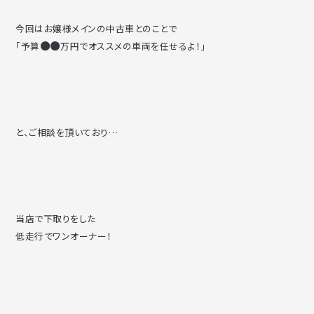
今回はお嬢様メインの中古車とのことで
「予算
万円でオススメの車両を任せるよ！」
と、ご相談を頂いており…
当店で下取りをした
低走行でワンオーナー！