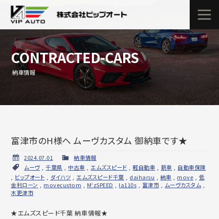
CONTRACTED-CARS
納車情報
富津市のH様へ ムーヴカスタム 御納車です★
2024.07.01
納車情報
ムーヴ
,
千葉県
,
中古車
,
エムズスピード
,
軽自動車
,
新車
,
自動車保険
,
ビップオート
,
ダイハツ
,
エムズスピード千葉
,
daiharsu
,
納車
,
move
,
低
金利ローン
,
movecustom
,
M'zSPEED
,
la110s
,
富津市
,
ムーヴカスタム
,
木更津市
★エムズスピード千葉 納車情報★