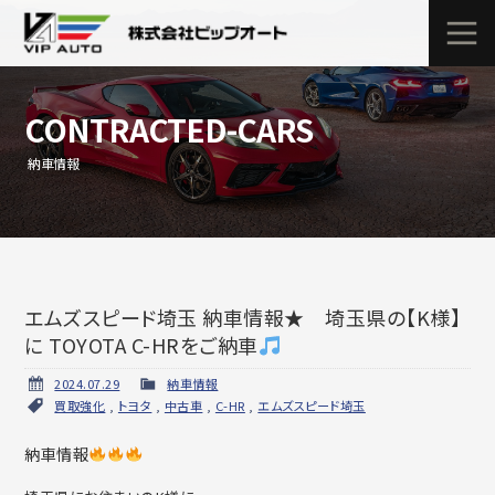
CONTRACTED-CARS
納車情報
エムズスピード埼玉 納車情報★ 埼玉県の【K様】
に TOYOTA C-HRをご納車
2024.07.29
納車情報
買取強化
,
トヨタ
,
中古車
,
C-HR
,
エムズスピード埼玉
納車情報