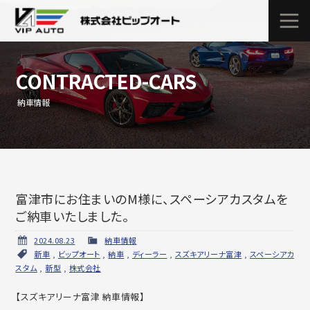
CONTRACTED-CARS
納車情報
富津市にお住まいのM様に、スペーシアカスタムを
ご納車いたしました。
2024.08.23
納車情報
新車
,
ビップオート
,
納車
,
ディーラー
,
スズキアリーナ富津
,
スペーシアカ
スタム
,
新型
,
株式会社
【スズキアリーナ富津 納車情報】