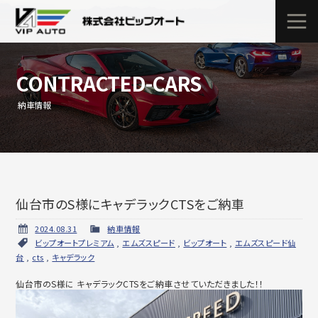
CONTRACTED-CARS
納車情報
仙台市のS様にキャデラックCTSをご納車
2024.08.31
納車情報
ビップオートプレミアム
,
エムズスピード
,
ビップオート
,
エムズスピード仙
台
,
cts
,
キャデラック
仙台市のS様に キャデラックCTSをご納車させていただきました！！