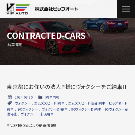
CONTRACTED-CARS
納車情報
東京都にお住いの法人P様にヴォクシーをご納車!!
2024.08.20
納車情報
ヴォクシー
,
エムズスピード 納車
,
エムズスピード仙台 納車
,
ビップオート
納車
,
９０ヴォクシー
,
ヴォクシー即納車
,
90ヴォクシー即納車
,
90ヴォクシー受
注停止
,
ヴォクシー 未使用車
M’zSPEED仙台より納車情報!!