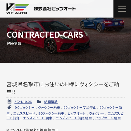
CONTRACTED-CARS
納車情報
宮城県名取市にお住いのH様にヴォクシーをご納
車!!
2024.10.06
納車情報
９０ヴォクシー
,
ヴォクシー納車
,
90ヴォクシー受注停止
,
90ヴォクシー新
車
,
エムズスピード
,
90ヴォクシー納車
,
ビップオート
,
ヴォクシー
,
エムズスピ
ード仙台
,
エムズスピード 納車
,
エムズスピード仙台 納車
,
ビップオート 納車
M’zSPEED仙台より納車情報!!