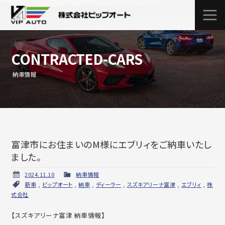
CONTRACTED-CARS
納車情報
富津市にお住まいのM様にエブリィをご納車いたし
ました。
2024.11.10
納車情報
新車
,
ビップオート
,
納車
,
ディーラー
,
スズキアリーナ富津
,
エブリィ
,
株
式会社
【スズキアリーナ富津 納車情報】