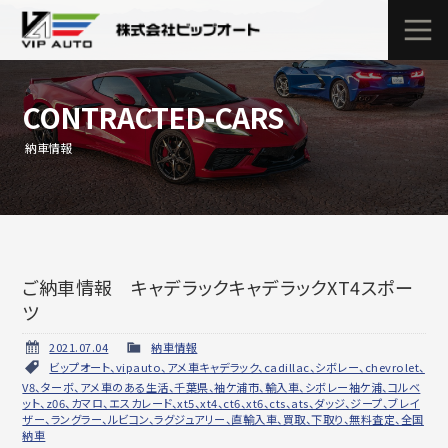
CONTRACTED-CARS
納車情報
ご納車情報 キャデラックキャデラックXT4スポー
ツ
2021.07.04
納車情報
ビップオート、vipauto、アメ車キャデラック、cadillac、シボレー、chevrolet、
V8、ターボ、アメ車のある生活、千葉県、袖ケ浦市、輸入車、シボレー袖ケ浦、コルベ
ット、z06、カマロ、エスカレード、xt5、xt4、ct6、xt6、cts、ats、ダッジ、ジープ、ブレイ
ザー、ラングラー、ルビコン、ラグジュアリー、直輸入車、買取、下取り、無料査定、全国
納車