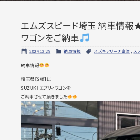
エムズスピード埼玉 納車情報★ 
ワゴンをご納車
2024.12.29
納車情報
スズキアリーナ富津
,
ス
納車情報
埼玉県【S様】に
SUZUKI エブリィワゴンを
ご納車させて頂きました