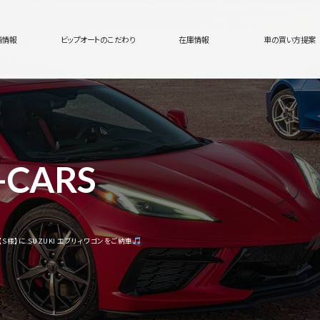
舗情報
ビップオートのこだわり
在庫情報
車の買い方提案
-CARS
様】に SUZUKI エブリィワゴンをご納車