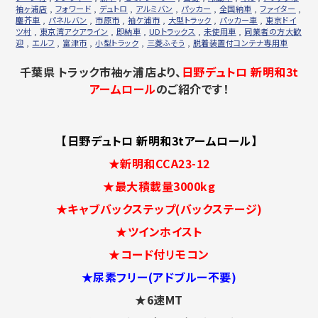
袖ヶ浦店
,
フォワード
,
デュトロ
,
アルミバン
,
パッカー
,
全国納車
,
ファイター
,
塵芥車
,
パネルバン
,
市原市
,
袖ケ浦市
,
大型トラック
,
パッカー車
,
東京ドイ
ツ村
,
東京湾アクアライン
,
即納車
,
UDトラックス
,
未使用車
,
同業者の方大歓
迎
,
エルフ
,
富津市
,
小型トラック
,
三菱ふそう
,
脱着装置付コンテナ専用車
千葉県 トラック市袖ヶ浦店より、
日野デュトロ 新明和3t
アームロール
のご紹介です！
【日野デュトロ 新明和3tアームロール】
★新明和CCA23-12
★最大積載量3000kg
★キャブバックステップ(バックステージ)
★ツインホイスト
★コード付リモコン
★尿素フリー(アドブルー不要)
★6速MT