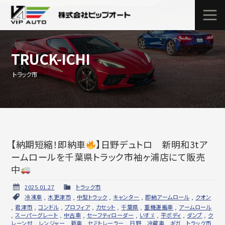
TRUCK-ICHI
トラック市
【納期短縮！即納車
】日野デュトロ 新明和3tア
ームロールを千葉県トラック市袖ヶ浦店にて販売
中
2025.01.27
トラック市
冷凍車
,
木更津市
,
中型トラック
,
キャンター
,
即納アームロール
,
クオン
,
君津市
,
コンドル
,
プロフィア
,
カセット
,
千葉県
,
重機運搬車
,
アームロール
,
スーパーグレート
,
中古車
,
セーフティローダー
,
いすゞ
,
平ボディ
,
ダンプ
,
ク
レーン付
,
レンジャー
,
新車
,
セミトレーラー
,
日野
,
冷蔵車
,
ギガ
,
トラック市