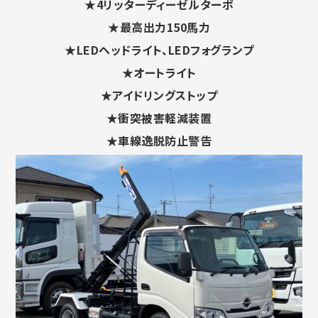
★4リッターディーゼルターボ
★最高出力150馬力
★LEDヘッドライト、LEDフォグランプ
★オートライト
★アイドリングストップ
★衝突被害軽減装置
★車線逸脱防止警告