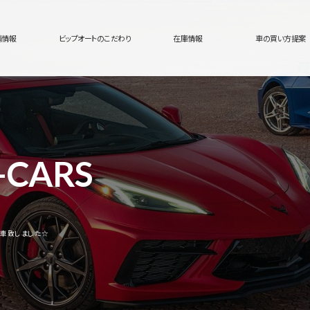
舗情報
ビップオートのこだわり
在庫情報
車の買い方提案
-CARS
納車致しました☆