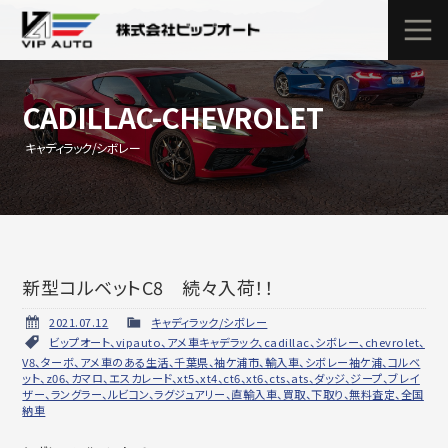
CADILLAC-CHEVROLET
キャディラック/シボレー
新型コルベットC8 続々入荷！！
2021.07.12
キャディラック/シボレー
ビップオート、vipauto、アメ車キャデラック、cadillac、シボレー、chevrolet、
V8、ターボ、アメ車のある生活、千葉県、袖ケ浦市、輸入車、シボレー袖ケ浦、コルベ
ット、z06、カマロ、エスカレード、xt5、xt4、ct6、xt6、cts、ats、ダッジ、ジープ、ブレイ
ザー、ラングラー、ルビコン、ラグジュアリー、直輸入車、買取、下取り、無料査定、全国
納車