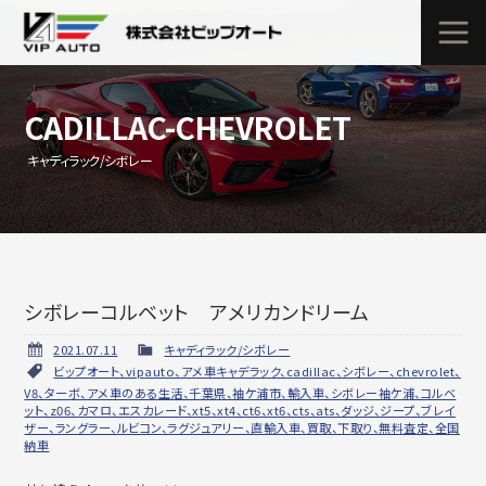
CADILLAC-CHEVROLET
キャディラック/シボレー
シボレーコルベット アメリカンドリーム
2021.07.11
キャディラック/シボレー
ビップオート、vipauto、アメ車キャデラック、cadillac、シボレー、chevrolet、
V8、ターボ、アメ車のある生活、千葉県、袖ケ浦市、輸入車、シボレー袖ケ浦、コルベ
ット、z06、カマロ、エスカレード、xt5、xt4、ct6、xt6、cts、ats、ダッジ、ジープ、ブレイ
ザー、ラングラー、ルビコン、ラグジュアリー、直輸入車、買取、下取り、無料査定、全国
納車