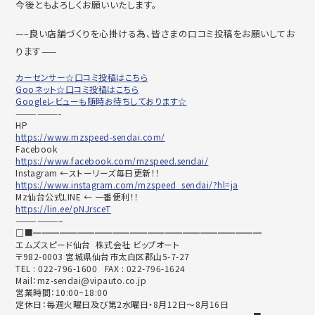
今後ともよろしくお願いいたします。
—–良い店舗づくりを心掛ける為、皆さまの口コミ投稿をお願いしてお
ります——
カーセンサー☆口コミ投稿はこちら
Gooネット☆口コミ投稿はこちら
Googleレビューも随時お待ちしております☆
——————-
HP
https://www.mzspeed-sendai.com/
Facebook
https://www.facebook.com/mzspeed.sendai/
Instagram ←ストーリーズ毎日更新！！
https://www.instagram.com/mzspeed_sendai/?hl=ja
Mz仙台公式LINE ← 一番便利！！
https://lin.ee/pNJrsceT
——————–
□■━━━━━━━━━━━━━━━━━━━━━━━━━━
エムズスピード仙台 株式会社 ビップオート
〒982-0003 宮城県仙台市太白区郡山5-7-27
TEL : 022-796-1600 FAX : 022-796-1624
Mail：mz-sendai@vipauto.co.jp
営業時間：10:00~18:00
定休日：毎週火曜日及び第2水曜日・8月12日～8月16日