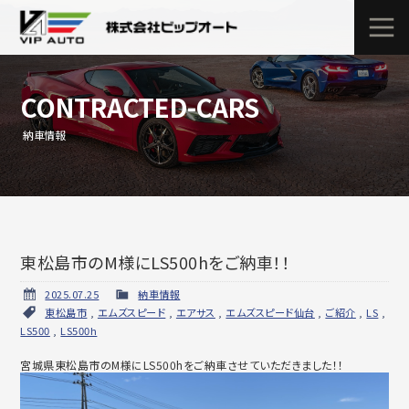
CONTRACTED-CARS
納車情報
東松島市のM様にLS500hをご納車！！
2025.07.25
納車情報
東松島市
,
エムズスピード
,
エアサス
,
エムズスピード仙台
,
ご紹介
,
LS
,
LS500
,
LS500h
宮城県東松島市のM様にLS500hをご納車させていただきました！！