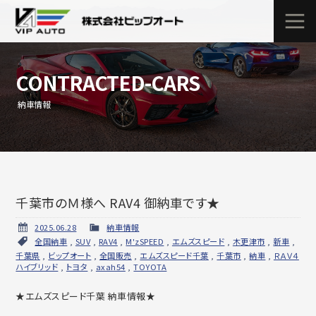
CONTRACTED-CARS
納車情報
千葉市のＭ様へ RAV4 御納車です★
2025.06.28
納車情報
全国納車
,
SUV
,
RAV4
,
M'zSPEED
,
エムズスピード
,
木更津市
,
新車
,
千葉県
,
ビップオート
,
全国販売
,
エムズスピード千葉
,
千葉市
,
納車
,
ＲＡＶ４
ハイブリッド
,
トヨタ
,
axah54
,
TOYOTA
★エムズスピード千葉 納車情報★