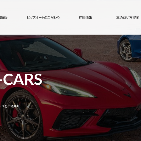
舗情報
ビップオートのこだわり
在庫情報
車の買い方提案
-CARS
スをご納車!!