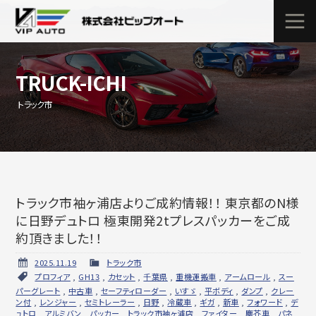
TRUCK-ICHI
トラック市
トラック市袖ヶ浦店よりご成約情報！！ 東京都のN様
に日野デュトロ 極東開発2tプレスパッカーをご成
約頂きました！！
2025.11.19
トラック市
プロフィア
,
GH13
,
カセット
,
千葉県
,
重機運搬車
,
アームロール
,
スー
パーグレート
,
中古車
,
セーフティローダー
,
いすゞ
,
平ボディ
,
ダンプ
,
クレー
ン付
,
レンジャー
,
セミトレーラー
,
日野
,
冷蔵車
,
ギガ
,
新車
,
フォワード
,
デ
ュトロ
,
アルミバン
,
パッカー
,
トラック市袖ヶ浦店
,
ファイター
,
塵芥車
,
パネ