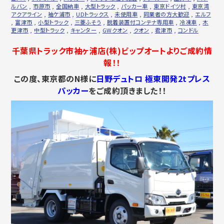
ルバン
,
市原市
,
全国納車
,
大型トラック
,
パッカー車
,
東京ドイツ村
,
東京湾
アクアライン
,
袖ケ浦市
,
UDトラックス
,
未使用車
,
同業者の方大歓迎
,
エルフ
,
富津市
,
小型トラック
,
三菱ふそう
,
脱着装置付コンテナ専用車
,
冷凍車
,
木
更津市
,
中型トラック
,
キャンター
,
GWクオン
,
クオン
,
君津市
,
コンドル
千葉県トラック市袖ヶ浦店(株)ビップオートよりご成約情
報！！
この度、東京都のN様に
日野デュトロ 極東開発2tプレス
パッカー
をご成約頂きました！！