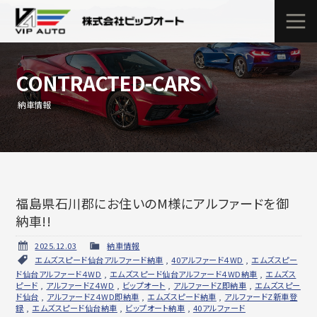
CONTRACTED-CARS
納車情報
福島県石川郡にお住いのM様にアルファードを御
納車!!
2025.12.03
納車情報
エムズスピード仙台アルファード納車
,
40アルファード４WD
,
エムズスピー
ド仙台アルファード４WD
,
エムズスピード仙台アルファード４WD納車
,
エムズス
ピード
,
アルファードZ４WD
,
ビップオート
,
アルファードZ即納車
,
エムズスピー
ド仙台
,
アルファードZ４WD即納車
,
エムズスピード納車
,
アルファードZ新車登
録
,
エムズスピード仙台納車
,
ビップオート納車
,
40アルファード