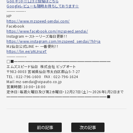
Gooネット☆口コミ投稿はこちら
Googleレビューも随時お待ちしております☆
——————-
HP
https://www.mzspeed-sendai.com/
Facebook
https://www.facebook.com/mzspeed.sendai/
Instagram ←ストーリーズ毎日更新！！
https://www.instagram.com/mzspeed_sendai/?hl=ja
Mz仙台公式LINE ← 一番便利！！
https://lin.ee/pNJrsceT
——————–
□■━━━━━━━━━━━━━━━━━━━━━━━━━━
エムズスピード仙台 株式会社 ビップオート
〒982-0003 宮城県仙台市太白区郡山5-7-27
TEL : 022-796-1600 FAX : 022-796-1624
Mail：mz-sendai@vipauto.co.jp
営業時間：10:00~18:00
定休日：毎週火曜日及び第2水曜日・12月27日（土）～2026年1月2日まで
━━━━━━━━━━━━━━━━━━━━━━━━━━━■
前の記事
次の記事