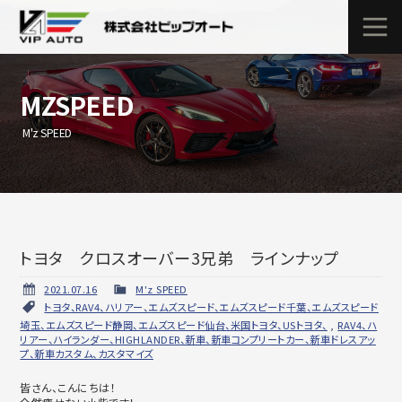
MZSPEED
M'z SPEED
トヨタ クロスオーバー3兄弟 ラインナップ
2021.07.16
M'z SPEED
トヨタ、RAV4、ハリアー、エムズスピード、エムズスピード千葉、エムズスピード
埼玉、エムズスピード静岡、エムズスピード仙台、米国トヨタ、USトヨタ、
,
RAV4、ハ
リアー、ハイランダー、HIGHLANDER、新車、新車コンプリートカー、新車ドレスアッ
プ、新車カスタム、カスタマイズ
皆さん、こんにちは！