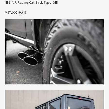
■S.A.F. Racing Cat-Back Type-G■
¥87,000(税別)