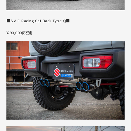
■S.A.F. Racing Cat-Back Type-Q■
￥90,000(税別)