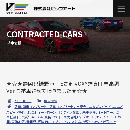
CONTRACTED-CARS
納車情報
★☆★静岡県裾野市 Eさま VOXY煌きⅢ 車高調
Ver ご納車させて頂きました★☆★
2021.08.06
納車情報
新車、新車コンプリート 、新車コンプリートカー販売 、エムズスピード 、エムズ
スピード静岡 、低金利オートローン、オンライン商談
,
納車情報、オートローン、新
車低金利、実質年率2.9％、最長120回
,
株式会社ビップオート、エムズスピード静
岡、東海地区、静岡県、沼津市、コンプリート、カスタム、街乗りSUV、上げ系SUV