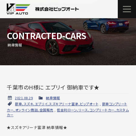
CONTRACTED-CARS
納車情報
千葉市のH様に エブリイ 御納車です★
2021.08.29
納車情報
新車、スズキ、エブリイ、スズキアリーナ富津、ビップオート
,
新車コンプリート
カー、オンライン商談、全国販売
,
低金利ローン、リース、コンプリートカー、カスタム
カー
★スズキアリーナ富津 納車情報★