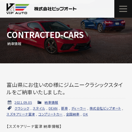
CONTRACTED-CARS
納車情報
富山県にお住いのD様にジムニークラシックスタイ
ルをご納車いたしました。
2021.09.05
納車情報
クラシック
,
スタイル
,
DEAN
,
新車
,
ディーラー
,
株式会社ビップオート
,
スズキアリーナ富津
,
コンプリートカー
,
全国納車
,
OK
【スズキアリーナ富津 納車情報】