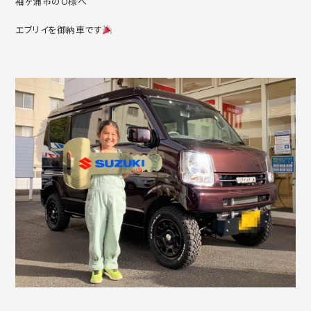
袖ヶ浦市のO様へ
エブリイを御納車です