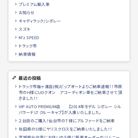
プレミアム輸入車
お知らせ
キャディラック/シボレー
スズキ
M'z SPEED
トラック市
納車情報
最近の投稿
トラック市袖ヶ浦店(株)ビップオートよりご納車速報！！市原
市のH様にUDクオン アコーディオン車をご納車させて頂
きました！！
VIP AUTO PREMIUM店 【2014年モデル シボレー シル
バラード LT クルーキャブ】が入庫いたしました。
２台目のご購入！仙台市のＴ様にアルファードをご納車
秋田県のS様にヤリスクロスをご納車いたしました！！
宮城県仙台市にお住いのＳ様に新車オーダーのジムニー