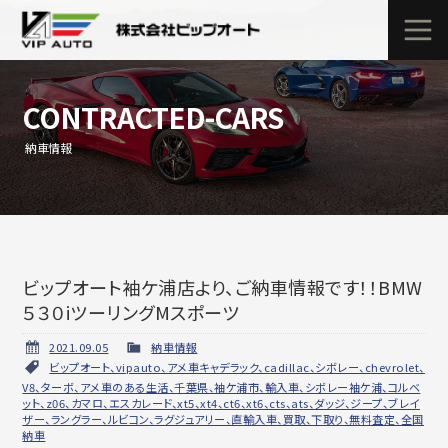
CONTRACTED-CARS
納車情報
ビップオート袖ケ浦店より、ご納車情報です！！BMW
５３０iツーリングMスポーツ
2021.09.05
納車情報
ビップオート、vipauto、アメ車キャデラック、cadillac、シボレー、chevrolet、
V8、ターボ、アメ車のある生活、千葉県、袖ケ浦市、輸入車、シボレー袖ケ浦、コルベ
ット、z06、カマロ、エスカレード、xt5、xt4、ct6、xt6、cts、ats、ダッジ、ジープ、ブレイ
ザー、ラングラー、ルビコン、ラグジュアリー、直輸入車、買取、下取り、無料査定、全国
納車