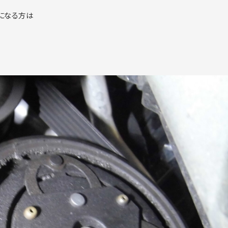
になる方は
！