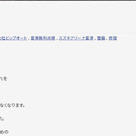
会社ビップオート
,
愛車無料点検
,
スズキアリーナ富津
,
整備
,
修理
れを
なくなります。
た。
めの