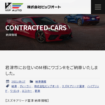
CONTRACTED-CARS
納車情報
君津市にお住いのM様にワゴンRをご納車いたしま
した。
2021.09.17
納車情報
納車
,
ディーラー
,
株式会社ビップオート
,
スズキアリーナ富津
,
ハイブリッ
ド
,
ワゴンR
,
エコカー
,
新車
【スズキアリーナ富津 納車情報】