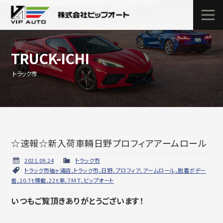
TRUCK-ICHI
トラック市
☆速報☆新入荷車輛日野プロフィアアームロール
2021.09.24
トラック市
トラック市袖ヶ浦店、トラック市、日野、プロフィア、アームロール、脱着ボデー
者、10.7ｔ積載、22ｔ車、7ＭＴ、ビップオート
いつもご覧頂きありがとうございます！