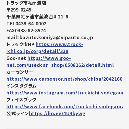
トラック市袖ヶ浦店
〒299-0245
千葉県袖ヶ浦市蔵波台4-21-6
TEL0438-64-0002
FAX0438-62-8574
mail：kazuto.komiya@vipauto.co.jp
トラック市HP
https://www.truck-
ichi.co.jp/corp/detail/338
Goo-net
https://www.goo-
net.com/usedcar_shop/0508262/detail.html
カーセンサー
https://www.carsensor.net/shop/chiba/204216011
インスタグラム
https://www.instagram.com/truckichi.sodegaura/
フェイスブック
https://www.facebook.com/truckichi.sodegaura
公式ライン
https://lin.ee/4U4kywg