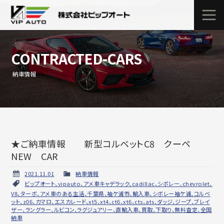
CONTRACTED-CARS
納車情報
★ご納車情報 新型コルベットC8 クーペ
NEW CAR
2021.11.01
納車情報
ビップオート、vipauto、アメ車キャデラック、cadillac、シボレー、chevrolet、
V8、ターボ、アメ車のある生活、千葉県、袖ケ浦市、輸入車、シボレー袖ケ浦、コルベ
ット、z06、カマロ、エスカレード、xt5、xt4、ct6、xt6、cts、ats、ダッジ、ジープ、ブレイ
ザー、ラングラー、ルビコン、ラグジュアリー、直輸入車、買取、下取り、無料査定、全国
納車