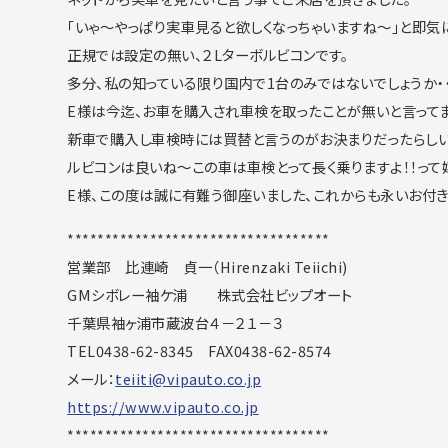
「いゃ～やっぱり実車見ると欲しくなっちゃいますね～」と即気
正規では設定の無い、２Lターボルビコンです。
多分、私の知っている限り国内で1台のみではないでしょうか・・
E様は今迄、お車を購入され車検を取ったことが無いと言ってま
新車で購入し車検時には買替と言うのがお決まりだったらしい
ルビコンは良いね～この車は車検とって長く乗りますよ！！って
E様、この度は誠に有難う御座いました、これからも永いお付き
***********************************
営業部 比連崎 貞一（Hirenzaki Teiichi)
GMシボレー袖ケ浦 株式会社ビップオート
千葉県袖ヶ浦市蔵波台４－２１－３
TEL0438-62-8345 FAX0438-62-8574
メール：
teiiti@vipauto.co.jp
https://www.vipauto.co.jp
***********************************