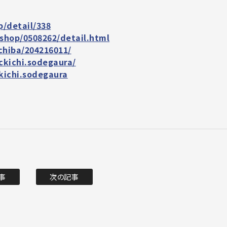
p/detail/338
shop/0508262/detail.html
chiba/204216011/
ckichi.sodegaura/
kichi.sodegaura
事
次の記事