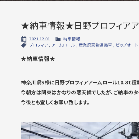
★納車情報★日野プロフィアア
2021.12.01
納車情報
プロフィア
,
アームロール
,
産業廃棄物運搬車
,
ビップオート
★納車情報★
神奈川県S様に日野プロフィアアームロール10.8ｔ積
今朝方は関東はかなりの悪天候でしたが、ご納車のタ
今後とも宜しくお願い致します。