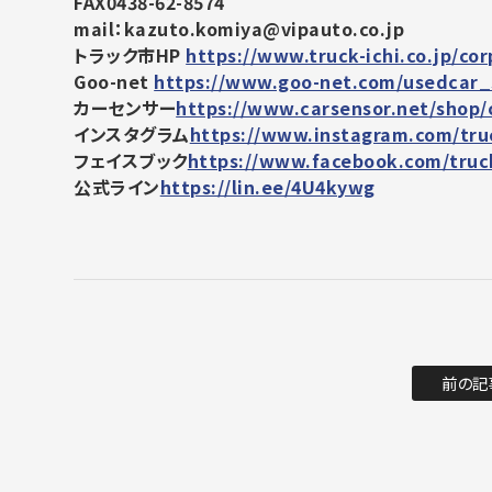
FAX0438-62-8574
mail：kazuto.komiya@vipauto.co.jp
トラック市HP
https://www.truck-ichi.co.jp/cor
Goo-net
https://www.goo-net.com/usedcar_
カーセンサー
https://www.carsensor.net/shop/
インスタグラム
https://www.instagram.com/tru
フェイスブック
https://www.facebook.com/truc
公式ライン
https://lin.ee/4U4kywg
前の記