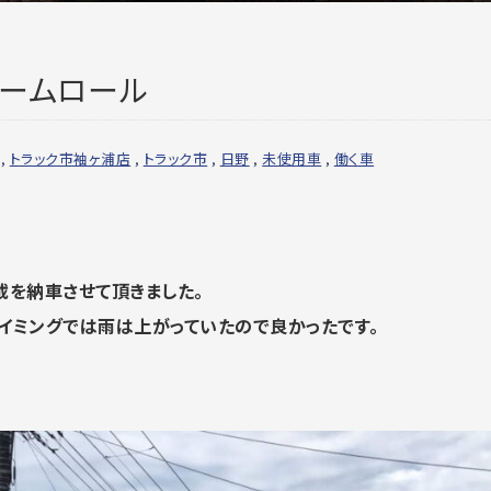
ームロール
,
トラック市袖ヶ浦店
,
トラック市
,
日野
,
未使用車
,
働く車
載を納車させて頂きました。
イミングでは雨は上がっていたので良かったです。