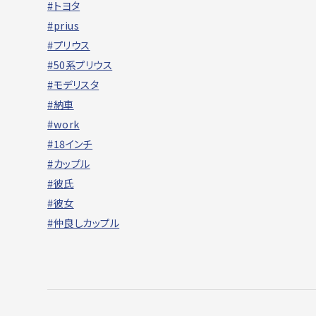
#トヨタ
#prius
#プリウス
#50系プリウス
#モデリスタ
#納車
#work
#18インチ
#カップル
#彼氏
#彼女
#仲良しカップル