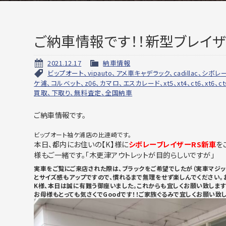
ご納車情報です！！新型ブレイ
2021.12.17
納車情報
ビップオート、vipauto、アメ車キャデラック、cadillac、シ
ケ浦、コルベット、z06、カマロ、エスカレード、xt5、xt4、ct6、xt
買取、下取り、無料査定、全国納車
ご納車情報です。
ビップオート袖ケ浦店の比連崎です。
本日、都内にお住いの【K】様に
シボレーブレイザーRS新車
を
様もご一緒です。「木更津アウトレットが目的らしいですが」
実車をご覧にご来店された際は、ブラックをご希望でしたが（実車マジッ
とサイズ感もアップですので、慣れるまで無理をせず楽しんでください。
K様、本日は誠に有難う御座いました。これからも宜しくお願い致します
お母様もとっても気さくでGoodです！！ご家族ぐるみで宜しくお願い致し