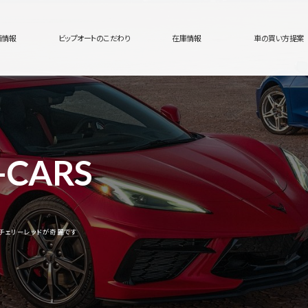
舗情報
ビップオートのこだわり
在庫情報
車の買い方提案
-CARS
チェリーレッドが奇麗です