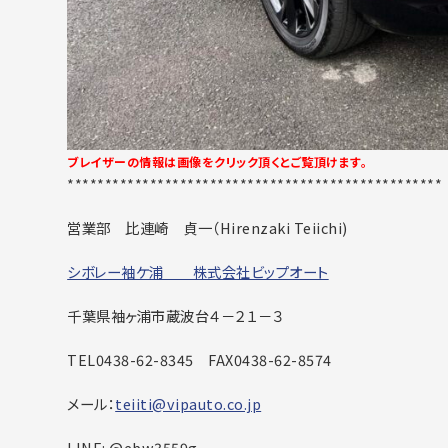
ブレイザーの情報は画像をクリック頂くとご覧頂けます。
**************************************************
営業部 比連崎 貞一（
Hirenzaki Teiichi)
シボレー袖ケ浦 株式会社ビップオート
千葉県袖ヶ浦市蔵波台４－２１－３
TEL0438-62-8345
FAX0438-62-8574
メール：
teiiti@vipauto.co.jp
LINE: @ebw3559g