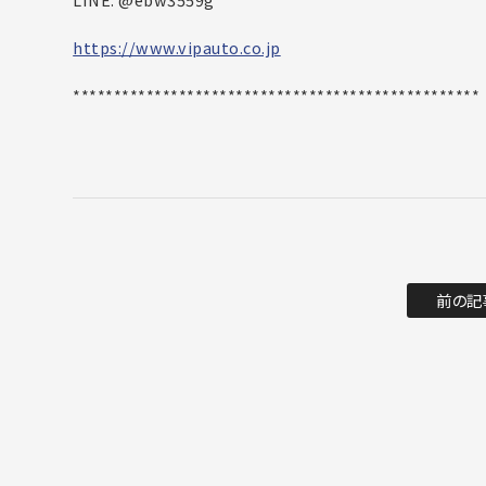
https://www.vipauto.co.jp
**************************************************
前の記