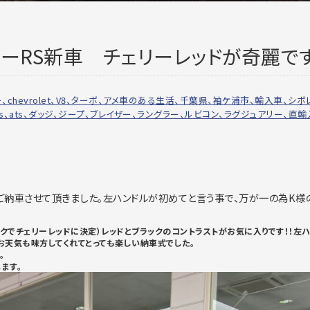
ザーRS新車 チェリーレッドが奇麗で
ボレー、chevrolet、V8、ターボ、アメ車のある生活、千葉県、袖ケ浦市、輸入車、シ
6、cts、ats、ダッジ、ジープ、ブレイザー、ラングラー、ルビコン、ラグジュアリー、直
ご納車させて頂きました。左ハンドルが初めてと言う事で、万が一の為K様
クでチェリーレッドに決定）レッドとブラックのコントラストがお気に入りです！！左
お天気も味方してくれてとっても楽しい納車式でした。
。
ます。