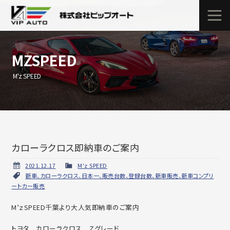
MZSPEED
M'z SPEED
カローラクロス即納車のご案内
2021.12.17
M'z SPEED
新車、カローラクロス、日本一、販売台数、登録台数、新車販売、新車コンプリ
ートカー販売
M’ｚSPEED千葉より大人気即納車のご案内
トヨタ カローラクロス Ｚグレード